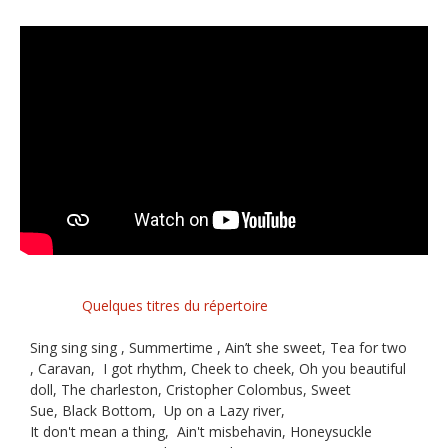
Quelques titres du répertoire
Sing sing sing , Summertime , Ain’t she sweet, Tea for two
, Caravan, I got rhythm,
Cheek to cheek,
Oh you beautiful
doll, The charleston, Cristopher Colombus, Sweet
Sue, Black Bottom, Up on a Lazy river,
It don't mean a thing, Ain't misbehavin,
Honeysuckle