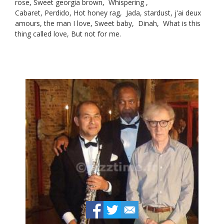
rose,
Sweet georgia
brown, Whispering ,
Cabaret,
Perdido, Hot honey rag,
Jada, stardust,
j'ai deux
amours, the man I love,
Sweet baby, Dinah,
What is this
thing called love, But not for me.